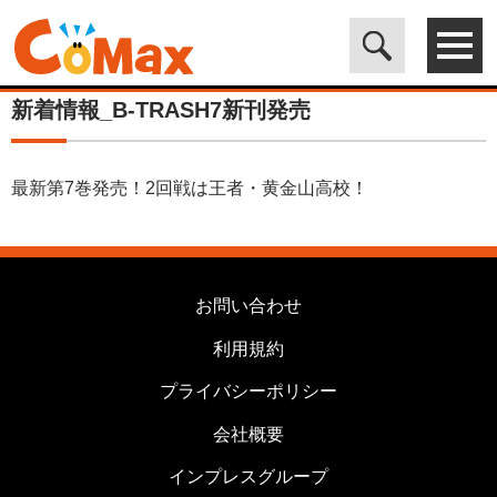
電子書籍マンガ CoMax(コマックス)公式サイト - 株式会社ICE
>
カ
テゴリは使用しません
>
新着情報_B-TRASH7新刊発売
新着情報_B-TRASH7新刊発売
最新第7巻発売！2回戦は王者・黄金山高校！
お問い合わせ
利用規約
プライバシーポリシー
会社概要
インプレスグループ