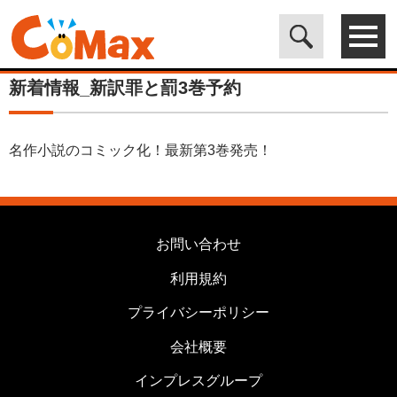
電子書籍マンガ CoMax(コマックス)公式サイト - 株式会社ICE
>
カ
テゴリは使用しません
>
新着情報_新訳罪と罰3巻予約
新着情報_新訳罪と罰3巻予約
名作小説のコミック化！最新第3巻発売！
お問い合わせ
利用規約
プライバシーポリシー
会社概要
インプレスグループ