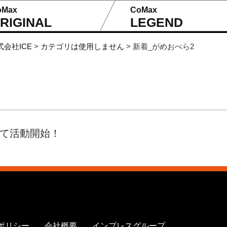
oMax
CoMax
RIGINAL
LEGEND
式会社ICE
>
カテゴリは使用しません
>
新着_がめおべら2
して活動開始！
ポリシー
会社概要
インプレスグループ