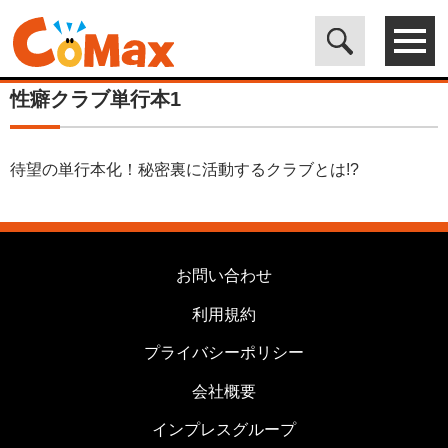
電子書籍マンガ CoMax(コマックス)公式サイト - 株式会社ICE
>
カ
テゴリは使用しません
>
性癖クラブ単行本1
性癖クラブ単行本1
待望の単行本化！秘密裏に活動するクラブとは!?
お問い合わせ
利用規約
プライバシーポリシー
会社概要
インプレスグループ