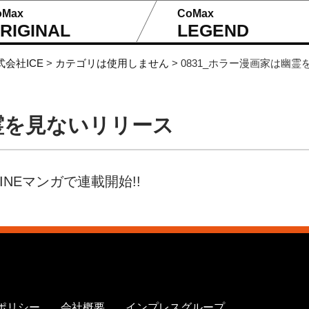
oMax
CoMax
RIGINAL
LEGEND
式会社ICE
>
カテゴリは使用しません
>
0831_ホラー漫画家は幽
幽霊を見ないリリース
NEマンガで連載開始!!
ポリシー
会社概要
インプレスグループ