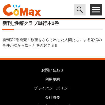
電子書籍マンガ CoMax(コマックス)公式サイト - 株式会社ICE
>
カ
テゴリは使用しません
>
新刊_性癖クラブ単行本2巻
新刊_性癖クラブ単行本2巻
新刊第2巻発売！欲望をさらけ出した人間たちによる驚愕の
事件が次から次へと巻き起こる!!
お問い合わせ
利用規約
プライバシーポリシー
会社概要