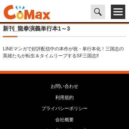
電子書籍マンガ CoMax(コマックス)公式サイト - 株式会社ICE
>
カ
テゴリは使用しません
>
新刊_龍拳演義単行本1～3
新刊_龍拳演義単行本1～3
LINEマンガで好評配信中の本作が祝・単行本化！三国志の
英雄たちが転生＆タイムリープするSF三国志‼️
お問い合わせ
利用規約
プライバシーポリシー
会社概要