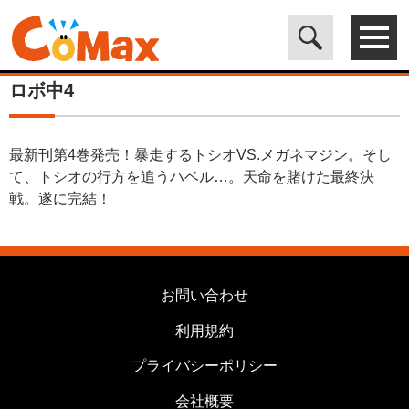
電子書籍マンガ CoMax(コマックス)公式サイト - 株式会社ICE
>
カ
テゴリは使用しません
>
ロボ中4
ロボ中4
最新刊第4巻発売！暴走するトシオVS.メガネマジン。そし
て、トシオの行方を追うハベル…。天命を賭けた最終決
戦。遂に完結！
お問い合わせ
利用規約
プライバシーポリシー
会社概要