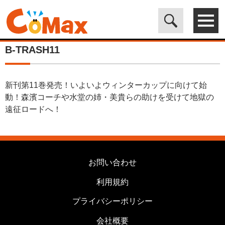
電子書籍マンガ CoMax(コマックス)公式サイト - 株式会社ICE
>
カ
テゴリは使用しません
>
B-TRASH11
B-TRASH11
新刊第11巻発売！いよいよウィンターカップに向けて始
動！森濱コーチや水堂の姉・美貴らの助けを受けて地獄の
遠征ロードへ！
お問い合わせ
利用規約
プライバシーポリシー
会社概要