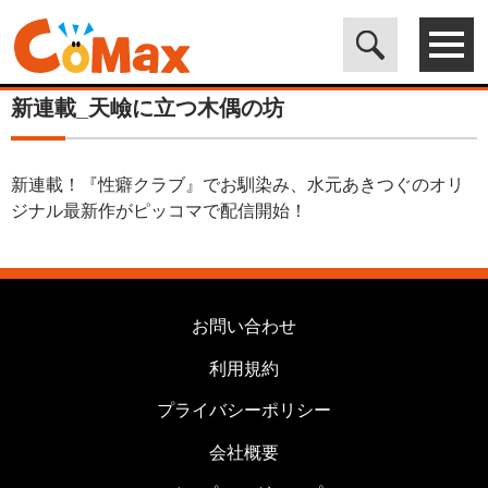
電子書籍マンガ CoMax(コマックス)公式サイト - 株式会社ICE
>
カ
テゴリは使用しません
>
新連載_天嶮に立つ木偶の坊
新連載_天嶮に立つ木偶の坊
新連載！『性癖クラブ』でお馴染み、水元あきつぐのオリ
ジナル最新作がピッコマで配信開始！
お問い合わせ
利用規約
プライバシーポリシー
会社概要