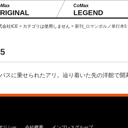
oMax
CoMax
RIGINAL
LEGEND
式会社ICE
>
カテゴリは使用しません
>
新刊_ロマンポルノ単行本5
5
てバスに乗せられたアリ。辿り着いた先の洋館で開
ポリシー
会社概要
インプレスグループ