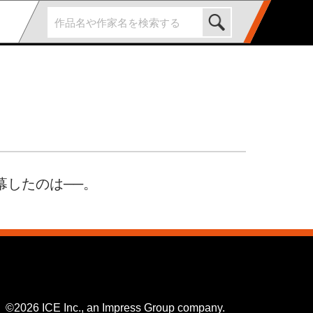
幕したのは──。
©2026 ICE Inc., an Impress Group company.