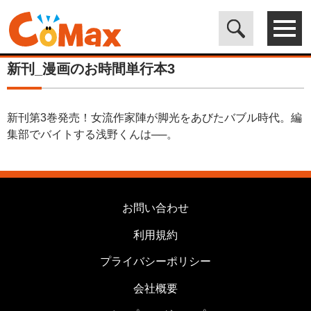
電子書籍マンガ CoMax(コマックス)公式サイト - 株式会社ICE
>
カ
テゴリは使用しません
>
新刊_漫画のお時間単行本3
新刊_漫画のお時間単行本3
新刊第3巻発売！女流作家陣が脚光をあびたバブル時代。編
集部でバイトする浅野くんは──。
お問い合わせ
利用規約
プライバシーポリシー
会社概要