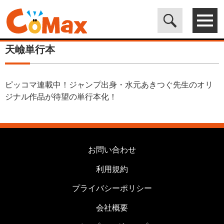
電子書籍マンガ CoMax(コマックス)公式サイト - 株式会社ICE
>
カ
テゴリは使用しません
>
天嶮単行本
天嶮単行本
ピッコマ連載中！ジャンプ出身・水元あきつぐ先生のオリ
ジナル作品が待望の単行本化！
お問い合わせ
利用規約
プライバシーポリシー
会社概要