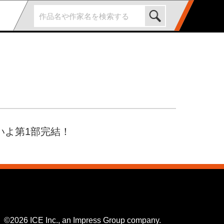
いよ第1部完結！
©2026 ICE Inc., an Impress Group company.