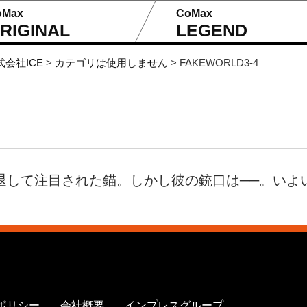
oMax
CoMax
RIGINAL
LEGEND
式会社ICE
>
カテゴリは使用しません
>
FAKEWORLD3-4
退して注目された錨。しかし彼の銃口は──。いよ
ポリシー
会社概要
インプレスグループ