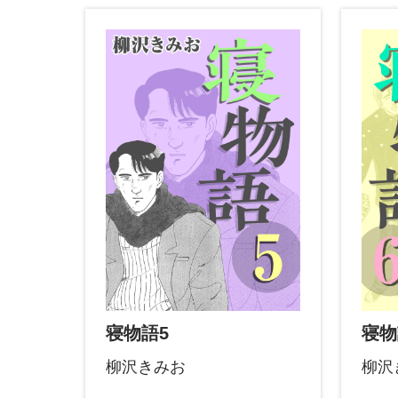
寝物語5
寝物
柳沢きみお
柳沢