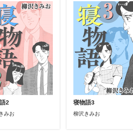
語2
寝物語3
きみお
柳沢きみお