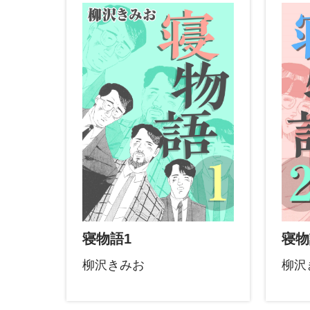
寝物語1
寝物
柳沢きみお
柳沢