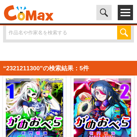
電子書籍マンガ CoMax(コマックス)公式サイト - 株式会社ICE
>
「2321211300」の検索結果
“2321211300”の検索結果：5件