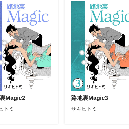
裏Magic2
路地裏Magic3
ヒトミ
サキヒトミ