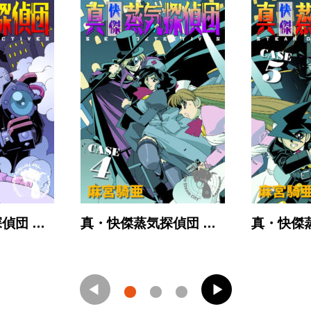
偵団 …
真・快傑蒸気探偵団 …
真・快傑