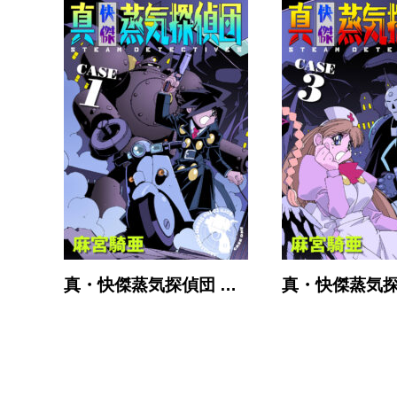
真・快傑蒸気探偵団 …
真・快傑蒸気探