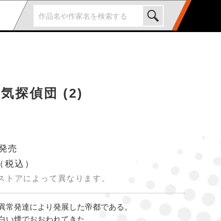
気探偵団 (2)
 発売
（税込）
ストアによって異なります。
異常発達により発展した帝都である。
白い煙でおおわれてきた。