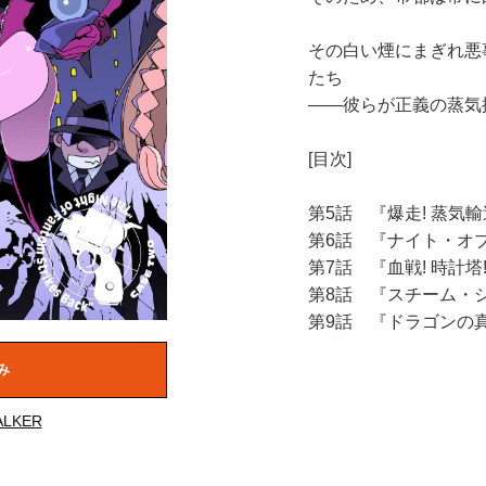
その白い煙にまぎれ悪
たち
――彼らが正義の蒸気探
[目次]
第5話 『爆走! 蒸気
第6話 『ナイト・オ
第7話 『血戦! 時計塔!
第8話 『スチーム・
第9話 『ドラゴンの
み
LKER