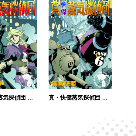
蒸気探偵団 …
真・快傑蒸気探偵団 …
真・