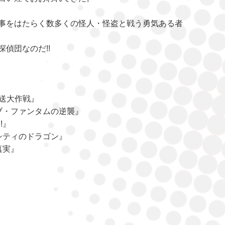
事をはたらく数多くの怪人・怪盗と戦う勇気ある者
偵団なのだ!!
輸送大作戦』
ブ・ファンタムの逆襲』
!』
シティのドラゴン』
真実』