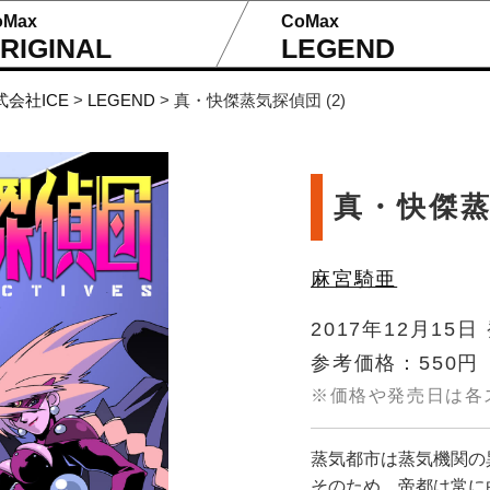
oMax
CoMax
RIGINAL
LEGEND
式会社ICE
>
LEGEND
>
真・快傑蒸気探偵団 (2)
真・快傑蒸
麻宮騎亜
2017年12月15日
参考価格：550円
※価格や発売日は各
蒸気都市は蒸気機関の
そのため、帝都は常に