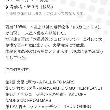
参考価格：550円
（税込）
※価格や発売日は各ストアによって異なります。
西暦2195年。木星より謎の飛行物体「鉄板(モノリス)」
が出現し、火星へ侵攻を開始した。
地球連合軍は「木星兵器(ジュピトリアン)」に対して大
規模な軍事行動に出たが、火星海域にて敗北。
木星兵器の侵攻は火星にとどまらず、地球にまで及ぼう
としていた。
[CONTENTS]
第7話 火星に墜つ - A FALL INTO MARS
第8話 故郷は火星 - MARS, AKITO'S MOTHER PLANET
第9話 ナデシコ、火星からの発進 - TAKE OFF
NADESICO FROM MARS
第10話 轟天!! ヤマト＝ナデシコ - THUNDERING