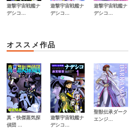
遊撃宇宙戦艦ナ
遊撃宇宙戦艦ナ
遊撃宇宙戦艦ナ
デシコ…
デシコ…
デシコ…
オススメ作品
聖獣伝承ダーク
遊撃宇宙戦艦ナ
真・快傑蒸気探
エンジ…
デシコ…
偵団 …