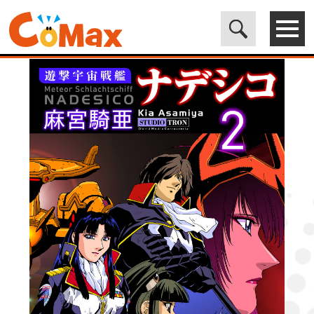
電子書籍マンガ CoMax(コマックス)公式サイト - 株式会社ICE
>
LEGEND
>
遊撃宇宙戦艦ナデシコ (2)