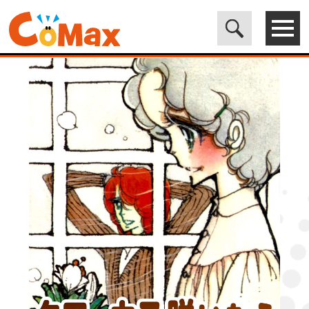
電子書籍マンガ CoMax(コマックス)公式サイト - 株式会社ICE
>
LEGEND
>
クロッカス咲いたら