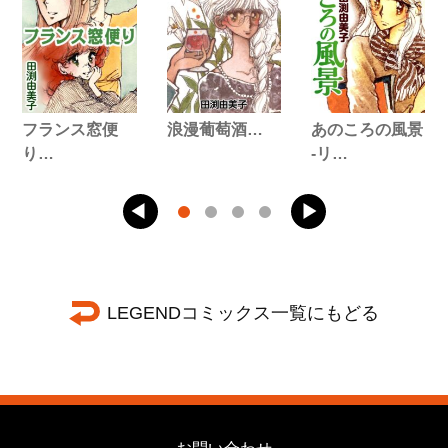
フランス窓便
浪漫葡萄酒…
あのころの風景
り…
-リ…
LEGENDコミックス一覧にもどる