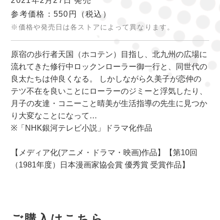
2021年2月27日 発売
参考価格：550円
（税込）
※価格や発売日は各ストアによって異なります。
原宿の歩行者天国（ホコテン）目指し、北九州の広場に
流れてきた修行中ロックンローラー御一行と、同世代の
良太たちは仲良くなる。 しかしながら久美子が恋仲の
テツ不在を良いことにローラーのジミーと浮気したり、
月子の友達・コニーこと晴美が生活指導の先生に見つか
り大変なことになって…
※「NHK銀河テレビ小説」ドラマ化作品
【メディア化(アニメ・ドラマ・映画)作品】【第10回
（1981年度）日本漫画家協会賞 優秀賞 受賞作品】
ご購入はこちら