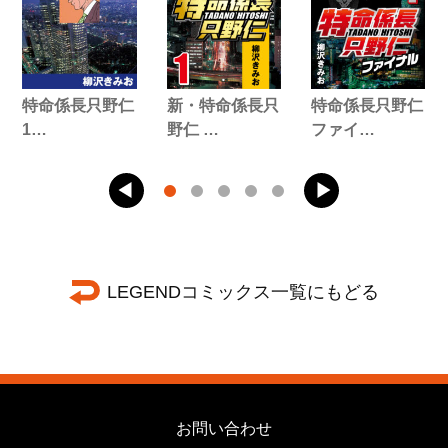
特命係長只野仁
新・特命係長只
特命係長只野仁
1…
野仁 …
ファイ…
LEGENDコミックス一覧にもどる
お問い合わせ