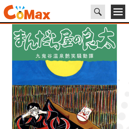
電子書籍マンガ CoMax(コマックス)公式サイト - 株式会社ICE
>
LEGEND
>
まんだら屋の良太18