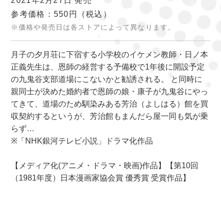
2021年2月27日 発売
参考価格：550円
（税込）
※価格や発売日は各ストアによって異なります。
月子の夕月荘に下宿する小学校のイケメン教師・日ノ本
正義先生は、恩師の経営する予備校で1年後に開設予定
の九鬼谷支部道場にこないかと勧誘される。 と同時に
親同士が決めた婚約者で恩師の娘・康子が九鬼谷にやっ
てきて、道場のため馴染みある芳治（よしはる）館を買
収契約するというが、芳治館もまんだら屋一同も気が乗
らず…
※「NHK銀河テレビ小説」ドラマ化作品
【メディア化(アニメ・ドラマ・映画)作品】【第10回
（1981年度）日本漫画家協会賞 優秀賞 受賞作品】