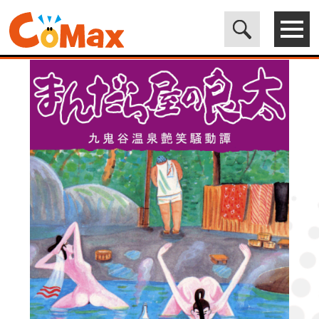
電子書籍マンガ CoMax(コマックス)公式サイト - 株式会社ICE
>
LEGEND
>
まんだら屋の良太20