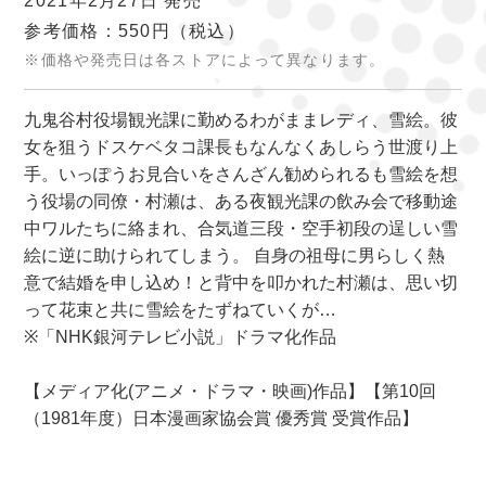
2021年2月27日 発売
参考価格：550円
（税込）
※価格や発売日は各ストアによって異なります。
九鬼谷村役場観光課に勤めるわがままレディ、雪絵。彼
女を狙うドスケベタコ課長もなんなくあしらう世渡り上
手。いっぽうお見合いをさんざん勧められるも雪絵を想
う役場の同僚・村瀬は、ある夜観光課の飲み会で移動途
中ワルたちに絡まれ、合気道三段・空手初段の逞しい雪
絵に逆に助けられてしまう。 自身の祖母に男らしく熱
意で結婚を申し込め！と背中を叩かれた村瀬は、思い切
って花束と共に雪絵をたずねていくが…
※「NHK銀河テレビ小説」ドラマ化作品
【メディア化(アニメ・ドラマ・映画)作品】【第10回
（1981年度）日本漫画家協会賞 優秀賞 受賞作品】