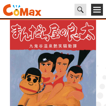
電子書籍マンガ CoMax(コマックス)公式サイト - 株式会社ICE
>
LEGEND
>
まんだら屋の良太38