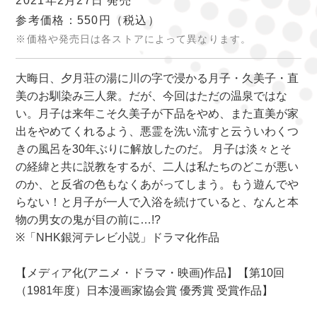
2021年2月27日 発売
参考価格：550円
（税込）
※価格や発売日は各ストアによって異なります。
大晦日、夕月荘の湯に川の字で浸かる月子・久美子・直
美のお馴染み三人衆。だが、今回はただの温泉ではな
い。月子は来年こそ久美子が下品をやめ、また直美が家
出をやめてくれるよう、悪霊を洗い流すと云ういわくつ
きの風呂を30年ぶりに解放したのだ。 月子は淡々とそ
の経緯と共に説教をするが、二人は私たちのどこが悪い
のか、と反省の色もなくあがってしまう。もう遊んでや
らない！と月子が一人で入浴を続けていると、なんと本
物の男女の鬼が目の前に…!?
※「NHK銀河テレビ小説」ドラマ化作品
【メディア化(アニメ・ドラマ・映画)作品】【第10回
（1981年度）日本漫画家協会賞 優秀賞 受賞作品】