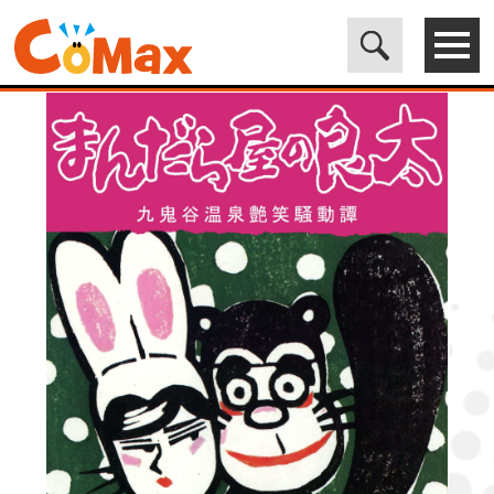
電子書籍マンガ CoMax(コマックス)公式サイト - 株式会社ICE
>
LEGEND
>
まんだら屋の良太41