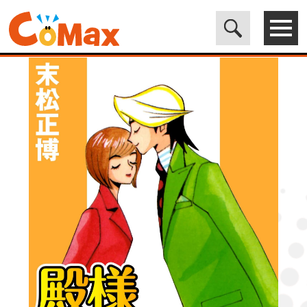
電子書籍マンガ CoMax(コマックス)公式サイト - 株式会社ICE
>
LEGEND
>
殿様ルーキー4