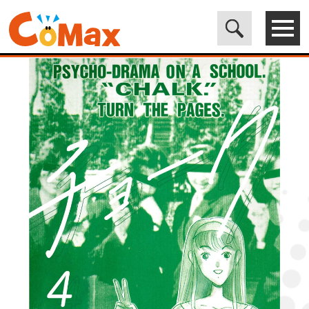
電子書籍マンガ CoMax(コマックス)公式サイト - 株式会社ICE
>
LEGEND
>
チョーク4