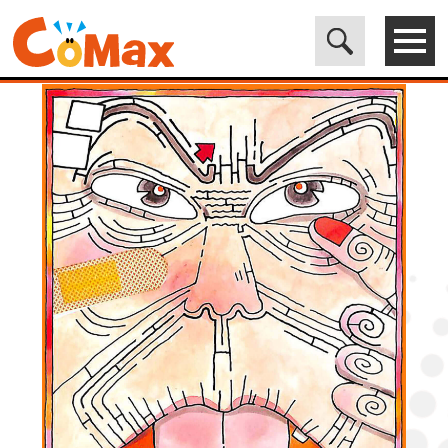
電子書籍マンガ CoMax(コマックス)公式サイト - 株式会社ICE
>
LEGEND
>
くそばばの詩