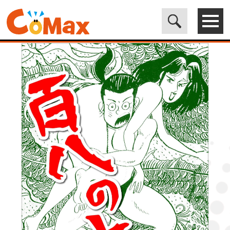
電子書籍マンガ CoMax(コマックス)公式サイト - 株式会社ICE
>
LEGEND
>
百八の恋8