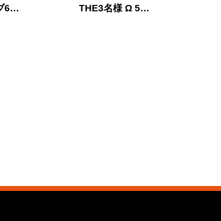
ブ6…
THE3名様 Ω 5…
THE