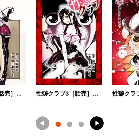
話売］…
性癖クラブ3［話売］…
性癖クラ