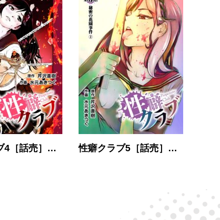
ブ4［話売］…
性癖クラブ5［話売］…
性癖