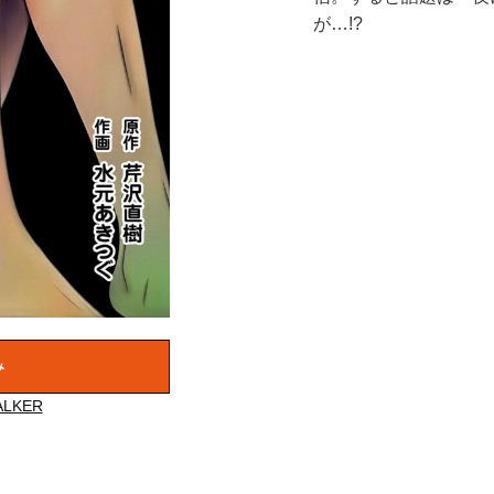
が…!?
み
LKER