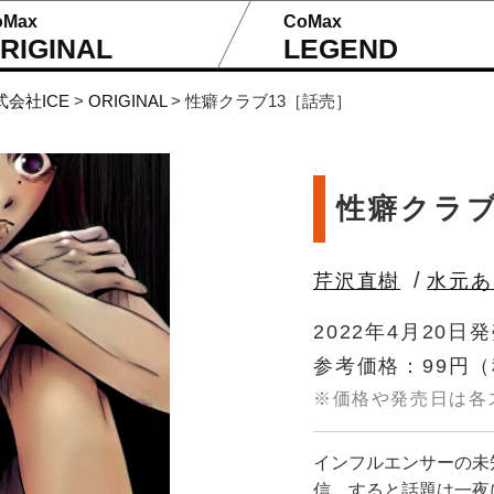
oMax
CoMax
RIGINAL
LEGEND
式会社ICE
>
ORIGINAL
>
性癖クラブ13［話売］
性癖クラブ
/
芹沢直樹
水元あ
2022年4月20日
参考価格：99円
（
※価格や発売日は各
インフルエンサーの未
信。すると話題は一夜