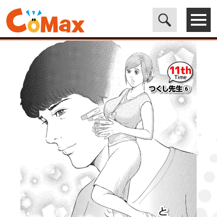
電子書籍マンガ CoMax(コマックス)公式サイト - 株式会社ICE
>
ORIGINAL
>
漫画のお時間11［話売］