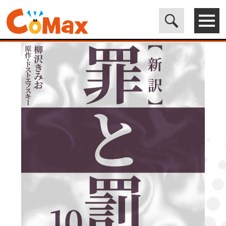
電子書籍マンガ CoMax(コマックス)公式サイト - 株式会社ICE
>
ORIGINAL
>
新訳 罪と罰 10