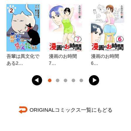
吾輩は異文化で
漫画のお時間
漫画のお時間
ある2…
7…
6…
ORIGINALコミックス一覧にもどる