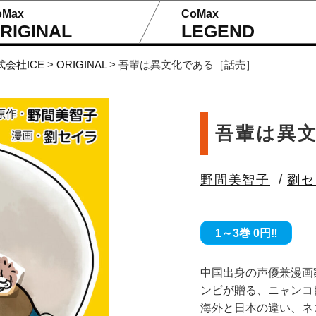
oMax
CoMax
RIGINAL
LEGEND
式会社ICE
>
ORIGINAL
>
吾輩は異文化である［話売］
吾輩は異
/
野間美智子
劉セ
1～3巻 0円‼
中国出身の声優兼漫画
ンビが贈る、ニャンコ
海外と日本の違い、ネ