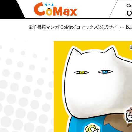
C
O
電子書籍マンガ CoMax(コマックス)公式サイト - 株