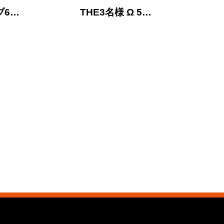
ブ6…
THE3名様 Ω 5…
THE