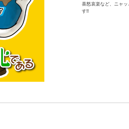
喜怒哀楽など、ニャッ
す!!