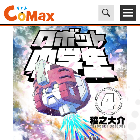
電子書籍マンガ CoMax(コマックス)公式サイト - 株式会社ICE
>
ORIGINAL
>
ロボット中学生4