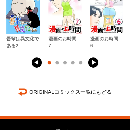
吾輩は異文化で
漫画のお時間
漫画のお時間
ある2…
7…
6…
ORIGINALコミックス一覧にもどる