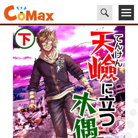
電子書籍マンガ CoMax(コマックス)公式サイト - 株式会社ICE
>
ORIGINAL
>
天嶮に立つ木偶の坊 下