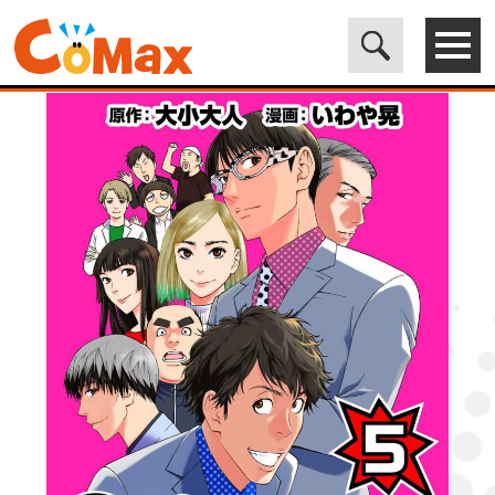
電子書籍マンガ CoMax(コマックス)公式サイト - 株式会社ICE
>
ORIGINAL
>
2ピン芸人5