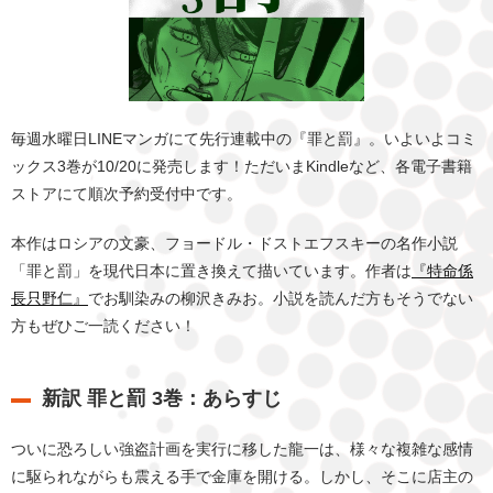
毎週水曜日LINEマンガにて先行連載中の『罪と罰』。いよいよコミ
ックス3巻が10/20に発売します！ただいまKindleなど、各電子書籍
ストアにて順次予約受付中です。
本作はロシアの文豪、フョードル・ドストエフスキーの名作小説
「罪と罰」を現代日本に置き換えて描いています。作者は
『特命係
長只野仁』
でお馴染みの柳沢きみお。小説を読んだ方もそうでない
方もぜひご一読ください！
新訳 罪と罰 3巻：あらすじ
ついに恐ろしい強盗計画を実行に移した龍一は、様々な複雑な感情
に駆られながらも震える手で金庫を開ける。しかし、そこに店主の