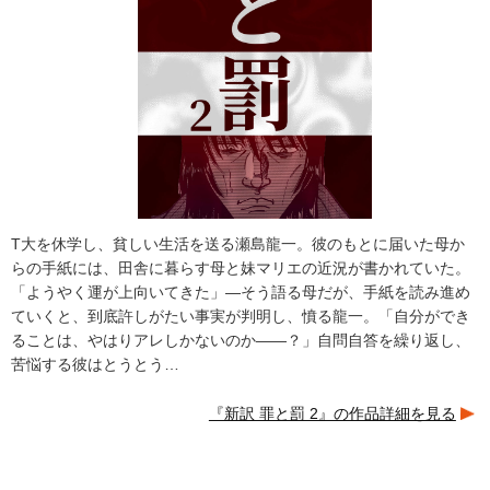
T大を休学し、貧しい生活を送る瀬島龍一。彼のもとに届いた母か
らの手紙には、田舎に暮らす母と妹マリエの近況が書かれていた。
「ようやく運が上向いてきた」―そう語る母だが、手紙を読み進め
ていくと、到底許しがたい事実が判明し、憤る龍一。「自分ができ
ることは、やはりアレしかないのか――？」自問自答を繰り返し、
苦悩する彼はとうとう…
『新訳 罪と罰 2』の作品詳細を見る