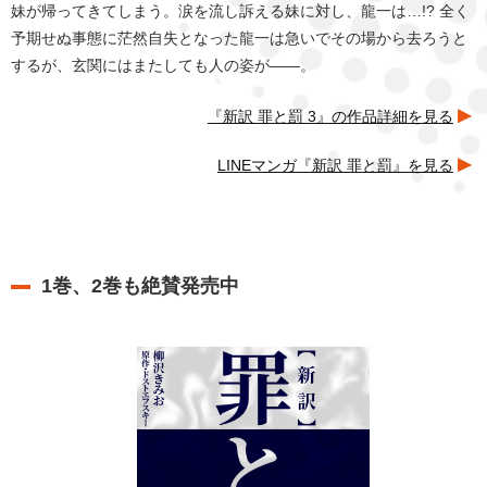
妹が帰ってきてしまう。涙を流し訴える妹に対し、龍一は…!? 全く
予期せぬ事態に茫然自失となった龍一は急いでその場から去ろうと
するが、玄関にはまたしても人の姿が――。
『新訳 罪と罰 3』の作品詳細を見る
LINEマンガ『新訳 罪と罰』を見る
1巻、2巻も絶賛発売中