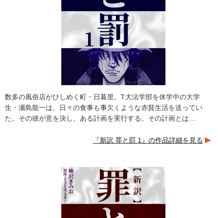
数多の風俗店がひしめく町・日暮里。T大法学部を休学中の大学
生・瀬島龍一は、日々の食事も事欠くような赤貧生活を送ってい
た。その彼が意を決し、ある計画を実行する。その計画とは…
『新訳 罪と罰 1』の作品詳細を見る