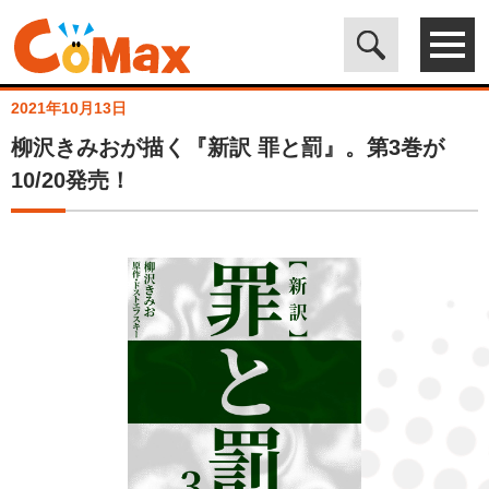
電子書籍マンガ CoMax(コマックス)公式サイト - 株式会社ICE
>
ト
ピックス
>
柳沢きみおが描く『新訳 罪と罰』。第3巻が10/20発売！
2021年10月13日
柳沢きみおが描く『新訳 罪と罰』。第3巻が
10/20発売！