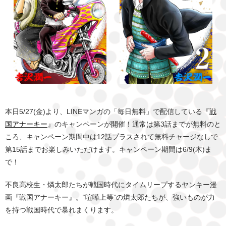
本日5/27(金)より、LINEマンガの「毎日無料」で配信している『
戦
国アナーキー
』のキャンペーンが開催！通常は第3話までが無料のと
ころ、キャンペーン期間中は12話プラスされて無料チャージなしで
第15話までお楽しみいただけます。キャンペーン期間は6/9(木)ま
で！
不良高校生・燐太郎たちが戦国時代にタイムリープするヤンキー漫
画『戦国アナーキー』。“喧嘩上等”の燐太郎たちが、強いものが力
を持つ戦国時代で暴れまくります。