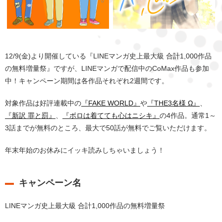
12/9(金)より開催している『LINEマンガ史上最大級 合計1,000作品
の無料増量祭』ですが、LINEマンガで配信中のCoMax作品も参加
中！キャンペーン期間は各作品それぞれ2週間です。
対象作品は好評連載中の
『FAKE WORLD』
や
『THE3名様 Ω』
、
『新訳 罪と罰』
、
『ボロは着てても心はニシキ』
の4作品。通常1～
3話までが無料のところ、最大で50話が無料でご覧いただけます。
年末年始のお休みにイッキ読みしちゃいましょう！
キャンペーン名
LINEマンガ史上最大級 合計1,000作品の無料増量祭