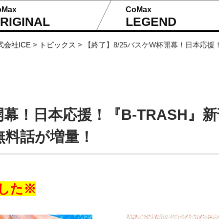
oMax
CoMax
RIGINAL
LEGEND
式会社ICE
>
トピックス
>
【終了】8/25バスケW杯開幕！日本応援
開幕！日本応援！『B-TRASH
無料話が増量！
した※