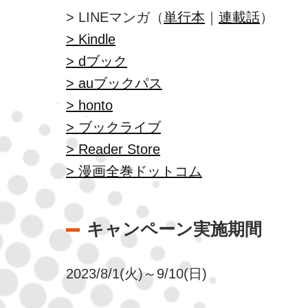
> LINEマンガ（
単行本
｜
連載話
）
> Kindle
> dブック
> auブックパス
> honto
> ブックライブ
> Reader Store
> 漫画全巻ドットコム
キャンペーン実施期間
2023/8/1(火)～9/10(日)