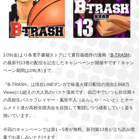
1/26(金)より各電子書籍ストアにて夏目義徳作の漫画『
B-TRASH
』
の最新刊13巻の配信を記念したキャンペーンが開催中です！キャン
ペーン期間は2/8(木)まで。
『B-TRASH』は現在LINEマンガで毎週火曜日配信の現在2,668万
Views
超えの大人気のバスケ漫画です。自己中でいつも自信満々
(※1)
の高校生バスケプレイヤー・嵐矢平人（あらしや・へいと）とチー
ムメイト達が高校全国大会を目指して奮闘しつつ成長していく姿を
描いています。
今回のキャンペーンでは第1～5巻が無料、新刊第13巻が立ち読み増
量でお楽しみいただけます。