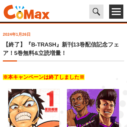
電子書籍マンガ CoMax(コマックス)公式サイト - 株式会社ICE
>
ト
ピックス
>
【終了】『B-TRASH』新刊13巻配信記念フェア！5巻無
料&立読増量！
2024年1月26日
【終了】『B-TRASH』新刊13巻配信記念フェ
ア！5巻無料&立読増量！
※本キャンペーンは終了しました※