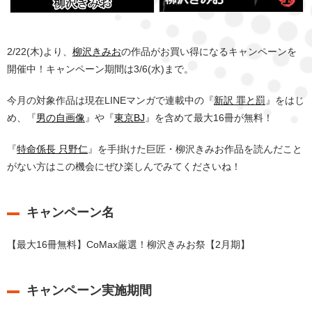
2/22(木)より、
柳沢きみお
の作品がお買い得になるキャンペーンを
開催中！キャンペーン期間は3/6(水)まで。
今月の対象作品は現在LINEマンガで連載中の『
新訳 罪と罰
』をはじ
め、『
男の自画像
』や『
東京BJ
』を含めて最大16冊が無料！
『
特命係長 只野仁
』を手掛けた巨匠・柳沢きみお作品を読んだこと
がない方はこの機会にぜひ楽しんでみてくださいね！
キャンペーン名
【最大16冊無料】CoMax厳選！柳沢きみお祭【2月期】
キャンペーン実施期間