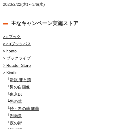
2023/2/22(木)～3/6(水)
主なキャンペーン実施ストア
> dブック
> auブックパス
> honto
> ブックライブ
> Reader Store
> Kindle
└
新訳 罪と罰
└
男の自画像
└
東京BJ
└
悪の華
└
続・悪の華 闇華
└
謝肉祭
└
夜の街