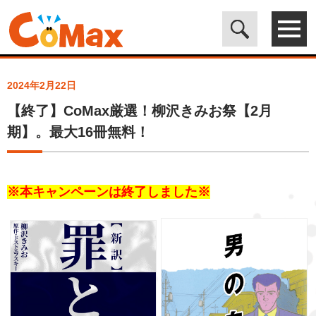
電子書籍マンガ CoMax(コマックス)公式サイト - 株式会社ICE
>
ト
ピックス
>
【終了】CoMax厳選！柳沢きみお祭【2月期】。最大16
冊無料！
2024年2月22日
【終了】CoMax厳選！柳沢きみお祭【2月
期】。最大16冊無料！
※本キャンペーンは終了しました※