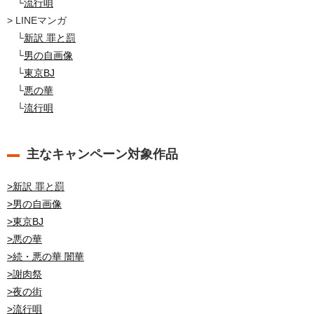
└
流行唄
> LINEマンガ
└
新訳 罪と罰
└
男の自画像
└
東京BJ
└
悪の華
└
流行唄
主なキャンペーン対象作品
>新訳 罪と罰
>男の自画像
>東京BJ
>悪の華
>続・悪の華 闇華
>謝肉祭
>夜の街
>流行唄