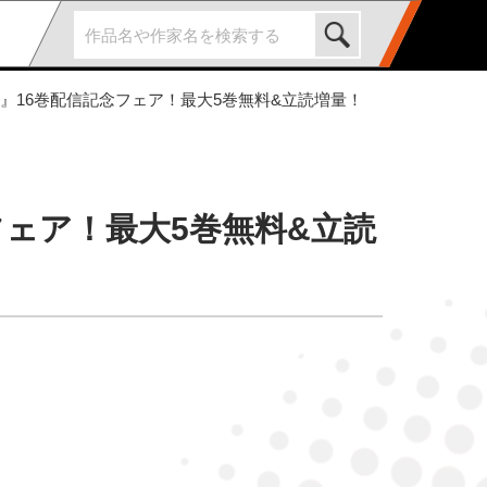
H』16巻配信記念フェア！最大5巻無料&立読増量！
フェア！最大5巻無料&立読