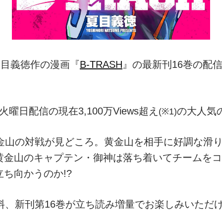
、夏目義徳作の漫画『
B-TRASH
』の最新刊16巻の配
火曜日配信の現在3,100万Views超え
の大人気
(※1)
黄金山の対戦が見どころ。黄金山を相手に好調な滑
黄金山のキャプテン・御神は落ち着いてチームをコ
ち向かうのか!?
料、新刊第16巻が立ち読み増量でお楽しみいただ