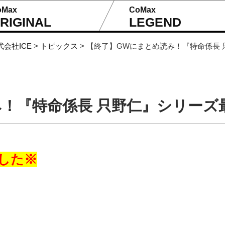
oMax
CoMax
RIGINAL
LEGEND
式会社ICE
>
トピックス
>
【終了】GWにまとめ読み！『特命係長 只
！『特命係長 只野仁』シリーズ最大
した※