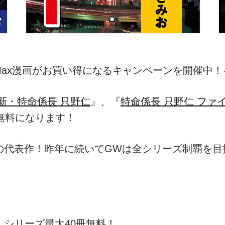
oMax漫画がお買い得になるキャンペーンを開催中！
新・特命係長 只野仁
』、『
特命係長 只野仁 ファ
無料になります！
の代表作！昨年に続いてGWは全シリーズ制覇を目
』シリーズ最大40冊無料！