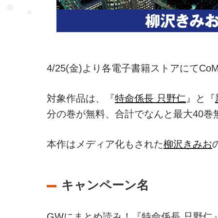
4/25(金)より各電子書籍ストアにてC
対象作品は、『
特命係長 只野仁
』と『
分の巻が無料、合計でなんと最大40巻
本作はメディア化もされた
柳沢きみお
キャンペーン名
GWにまとめ読み！『特命係長 只野仁