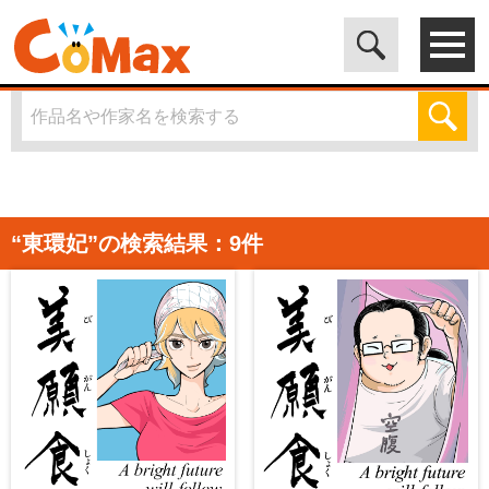
電子書籍マンガ CoMax(コマックス)公式サイト - 株式会社ICE
>
「東環妃」の検索結果
“東環妃”の検索結果：9件