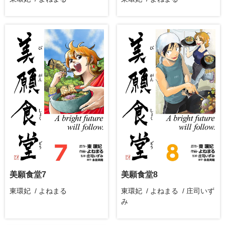
美願食堂8
美願食堂7
東環妃 / よねまる / 庄司いず
東環妃 / よねまる
み