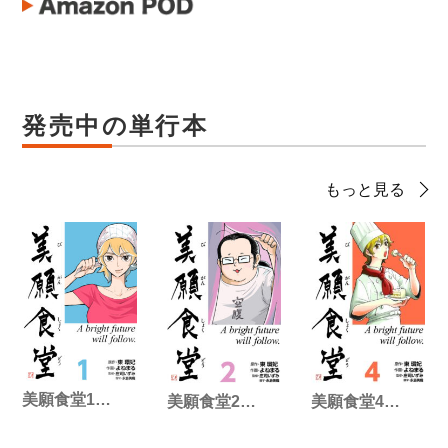
発売中の単行本
もっと見る
美願食堂1…
美願食堂2…
美願食堂4…