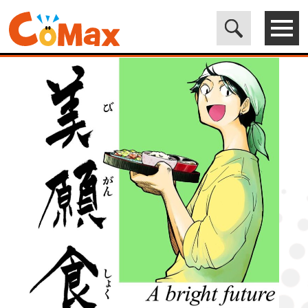
電子書籍マンガ CoMax(コマックス)公式サイト - 株式会社ICE
>
ORIGINAL
>
美願食堂3