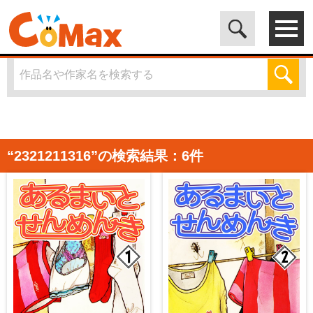
電子書籍マンガ CoMax(コマックス)公式サイト - 株式会社ICE
>
「2321211316」の検索結果
“2321211316”の検索結果：6件