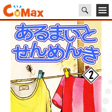
電子書籍マンガ CoMax(コマックス)公式サイト - 株式会社ICE
>
LEGEND
>
あるまいとせんめんき 2