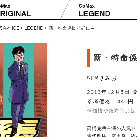
oMax
CoMax
RIGINAL
LEGEND
式会社ICE
>
LEGEND
>
新・特命係長只野仁 4
新・特命係
柳沢きみお
2013年12月5日 
参考価格：440円
※価格や発売日は各
高橋克典主演の人気ド
告代理店「電王堂」総