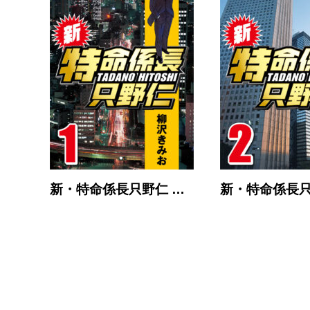
新・特命係長只野仁 …
新・特命係長只