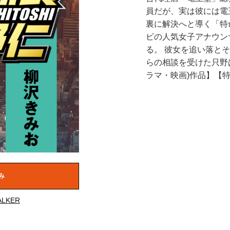
員だが、実は彼には電
裏に解決へと導く「特
ビの人気女子アナウン
る。 彼女を追い落と
らの相談を受けた只野
ラマ・映画)作品】【
み
LKER