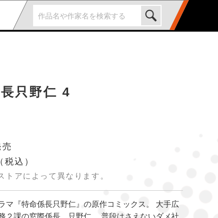
長只野仁 4
発売
（税込）
ストアによって異なります。
ラマ『特命係長只野仁』の原作コミックス。 大手広
務２課の窓際係長、只野仁。 普段はさえないダメ社