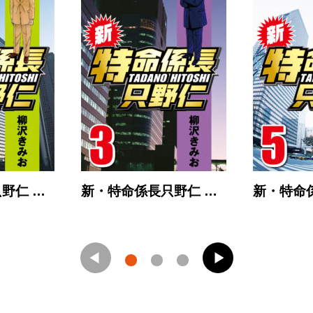
野仁 …
新・特命係長只野仁 …
新・特命