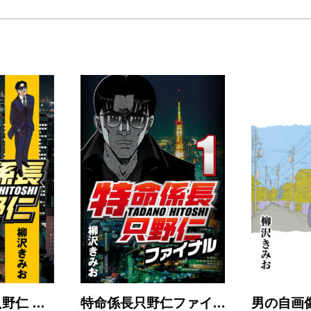
野仁 …
特命係長只野仁ファイ…
男の自画像 