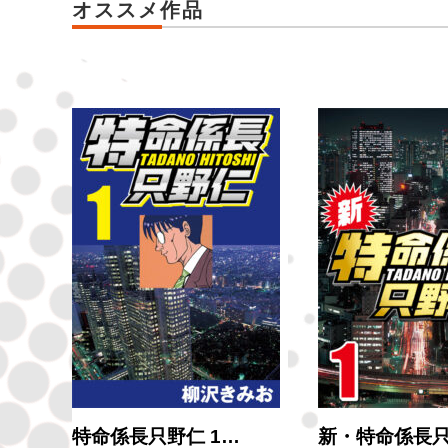
オススメ作品
特命係長只野仁 1…
新・特命係長只