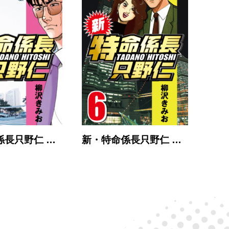
係長只野仁 …
新・特命係長只野仁 …
新・