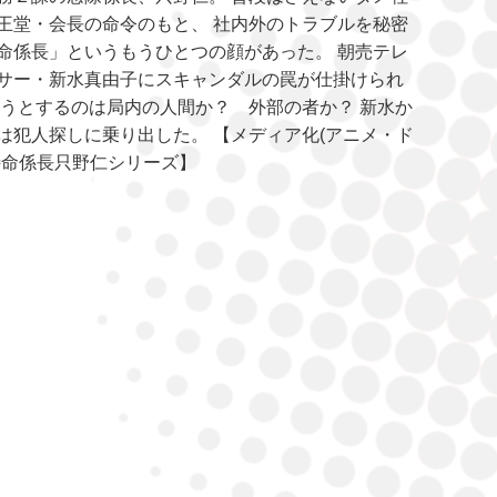
王堂・会長の命令のもと、 社内外のトラブルを秘密
命係長」というもうひとつの顔があった。 朝売テレ
サー・新水真由子にスキャンダルの罠が仕掛けられ
そうとするのは局内の人間か？ 外部の者か？ 新水か
は犯人探しに乗り出した。 【メディア化(アニメ・ド
特命係長只野仁シリーズ】