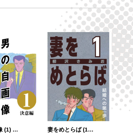
(1) …
妻をめとらば (1…
大市