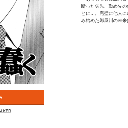
断った矢先、勤め先の
とに…。完璧に他人に
み始めた郷屋川の未来は
み
LKER