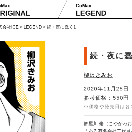
oMax
CoMax
RIGINAL
LEGEND
式会社ICE
>
LEGEND
>
続・夜に蠢く1
続・夜に蠢
柳沢きみお
2020年11月25日
参考価格：550円
※価格や発売日は各
郷屋川 脩（こやがわ
「ある有名会社二代目