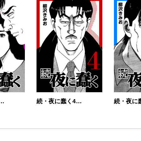
…
続・夜に蠢く4…
続・夜に