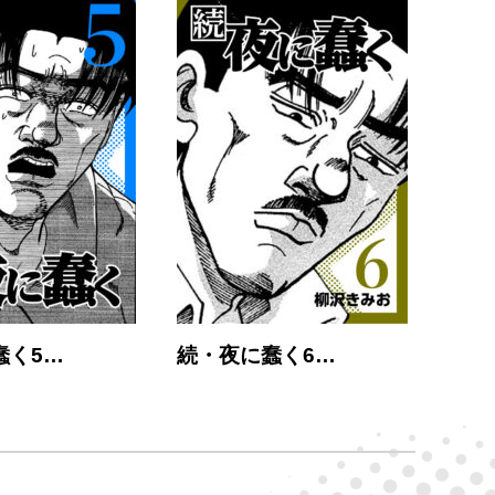
蠢く5…
続・夜に蠢く6…