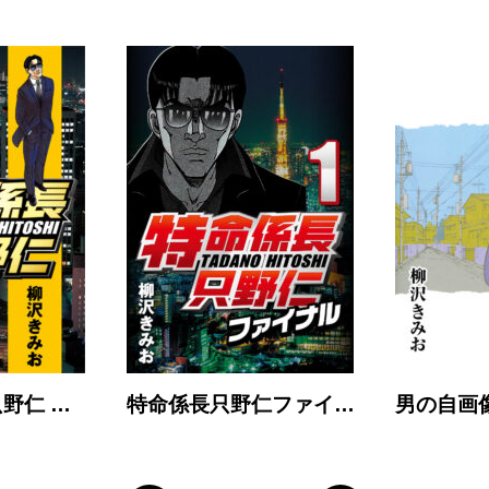
野仁 …
特命係長只野仁ファイ…
男の自画像 