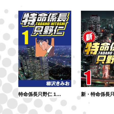
特命係長只野仁 1…
新・特命係長只