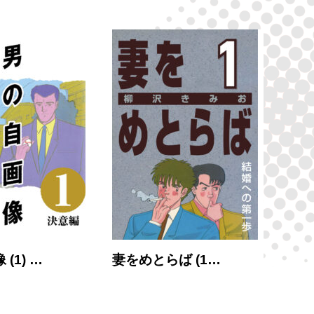
(1) …
妻をめとらば (1…
大市