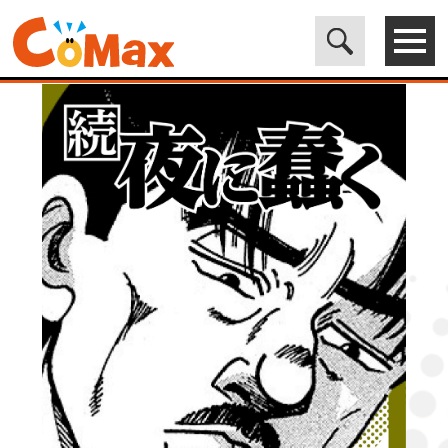
電子書籍マンガ CoMax(コマックス)公式サイト - 株式会社ICE
>
LEGEND
>
続・夜に蠢く6